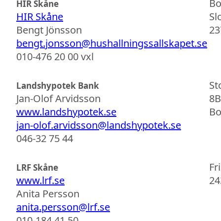
Bo
HIR Skåne
HIR Skåne
Sl
Bengt Jönsson
23
bengt.jonsson@hushallningssallskapet.se
010-476 20 00 vxl
St
Landshypotek Bank
Jan-Olof Arvidsson
8B
www.landshypotek.se
Bo
jan-olof.arvidsson@landshypotek.se
046-32 75 44
Fr
LRF Skåne
www.lrf.se
24
Anita Persson
anita.persson@lrf.se
010-184 41 50