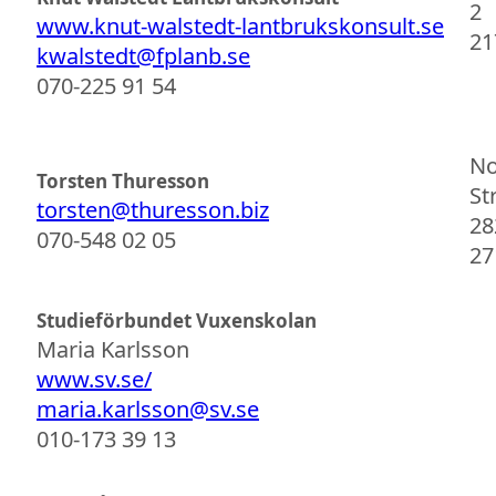
2
www.knut-walstedt-lantbrukskonsult.se
21
kwalstedt@fplanb.se
070-225 91 54
No
Torsten Thuresson
St
torsten@thuresson.biz
28
070-548 02 05
27
Studieförbundet Vuxenskolan
Maria Karlsson
www.sv.se/
maria.karlsson@sv.se
010-173 39 13