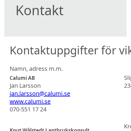
Kontakt
Kontaktuppgifter för vi
Namn, adress m.m.
Sl
Calumi AB
Jan Larsson
23
jan.larsson@calumi.se
www.calumi.se
070-551 17 24
Kr
Knut Wålstedt Lantbrukskonsult